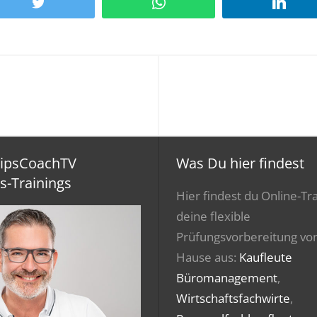
Twitter
WhatsApp
Linke
ripsCoachTV
Was Du hier findest
s-Trainings
Hier findest du Online-Tra
deine flexible
Prüfungsvorbereitung vo
Hause aus:
Kaufleute
Büromanagement
,
Wirtschaftsfachwirte
,