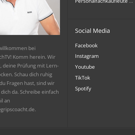
Personalfachkaufleute
…
Social Media
Facebook
 willkommen bei
Instagram
chTV! Komm herein. Wir
r, deine Prüfung mit Lern-
Youtube
ocken. Schau dich ruhig
TikTok
 du Fragen hast, sind wir
Spotify
 dich da. Schreibe einfach
il an
gripscoacht.de.