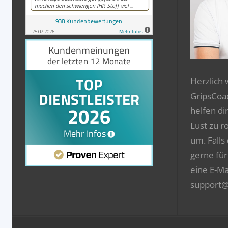
Herzlich
GripsCoa
helfen di
Lust zu r
um. Falls
gerne für
eine E-Ma
support@