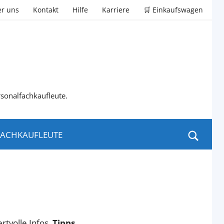
r uns
Kontakt
Hilfe
Karriere
🛒 Einkaufswagen
rsonalfachkaufleute.
ACHKAUFLEUTE
tvolle Infos,
Tipps
,