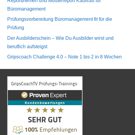
Reportthemen und Musterreport Kauffrau für
Büromanagement
Prüfungsvorbereitung Büromanagement fit für die
Prüfung
Der Ausbilderschein – Wie Du Ausbilder wirst und
beruflich aufsteigst
Gripscoach Challenge 4.0 – Note 1 bis 2 in 8 Wochen