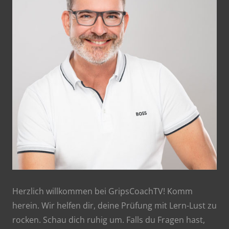
Herzlich willkommen bei GripsCoachTV! Komm
herein. Wir helfen dir, deine Prüfung mit Lern-Lust zu
rocken. Schau dich ruhig um. Falls du Fragen hast,