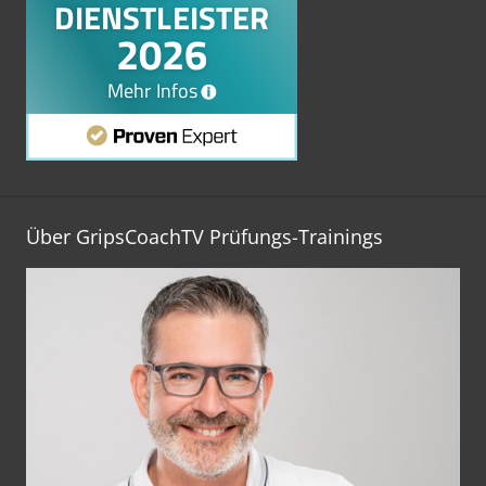
Über GripsCoachTV Prüfungs-Trainings