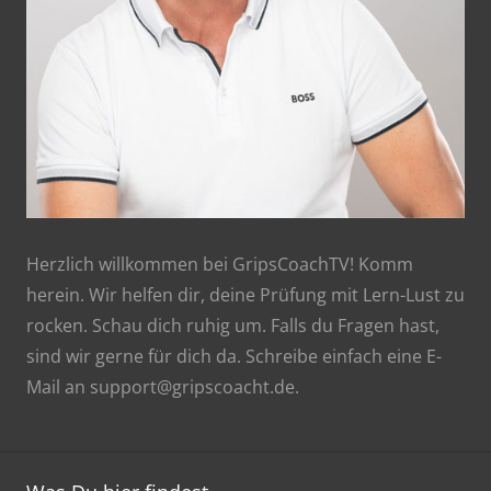
Herzlich willkommen bei GripsCoachTV! Komm
herein. Wir helfen dir, deine Prüfung mit Lern-Lust zu
rocken. Schau dich ruhig um. Falls du Fragen hast,
sind wir gerne für dich da. Schreibe einfach eine E-
Mail an support@gripscoacht.de.