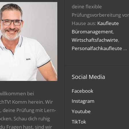
deine flexible
Prüfungsvorbereitung vo
Hause aus:
Kaufleute
Büromanagement
,
Wirtschaftsfachwirte
,
Personalfachkaufleute
…
Social Media
Facebook
 willkommen bei
Instagram
chTV! Komm herein. Wir
r, deine Prüfung mit Lern-
Youtube
ocken. Schau dich ruhig
TikTok
 du Fragen hast, sind wir