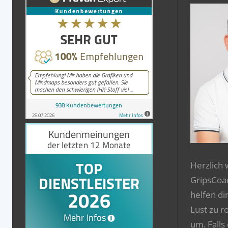
Herzlich
GripsCoa
helfen di
Lust zu r
um. Falls