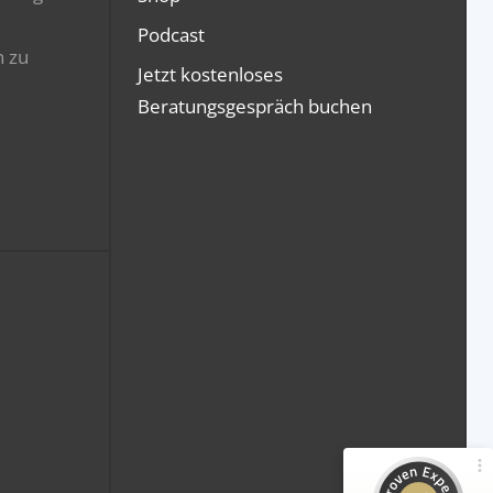
Podcast
n zu
Jetzt kostenloses
Beratungsgespräch buchen
Kundenbewertungen und Erfahrungen zu
GripsCoachTV Prüfungs-Trainings
100%
SEHR GUT
Empfehlungen auf
ProvenExpert.com
4,94 / 5,00
561
377
Bewertungen von 2
Bewertungen auf
anderen Quellen
ProvenExpert.com