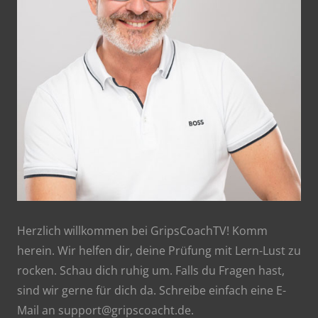
Herzlich willkommen bei GripsCoachTV! Komm
herein. Wir helfen dir, deine Prüfung mit Lern-Lust zu
rocken. Schau dich ruhig um. Falls du Fragen hast,
sind wir gerne für dich da. Schreibe einfach eine E-
Mail an support@gripscoacht.de.