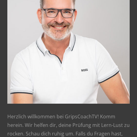
Herzlich willkommen bei GripsCoachTV! Komm
herein. Wir helfen dir, deine Prüfung mit Lern-Lust zu
rocken. Schau dich ruhig um. Falls du Fragen hast,