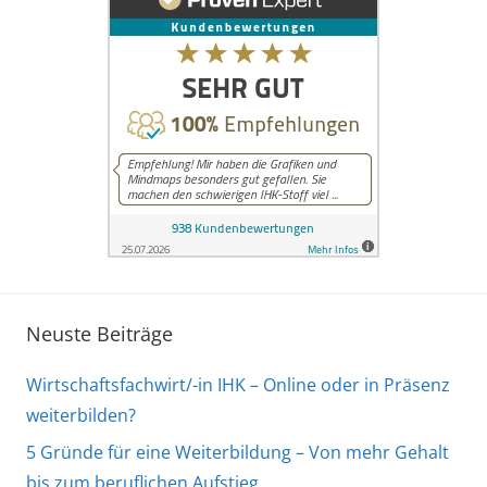
S
o
z
i
a
l
k
u
n
d
e
Neuste Beiträge
Wirtschaftsfachwirt/-in IHK – Online oder in Präsenz
weiterbilden?
5 Gründe für eine Weiterbildung – Von mehr Gehalt
bis zum beruflichen Aufstieg