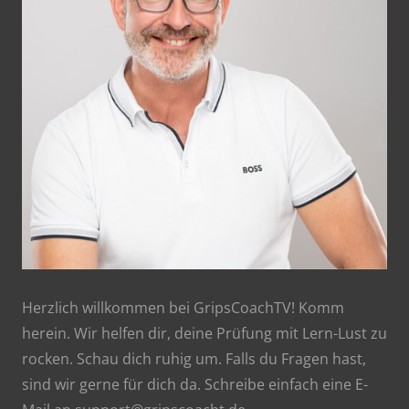
Herzlich willkommen bei GripsCoachTV! Komm
herein. Wir helfen dir, deine Prüfung mit Lern-Lust zu
rocken. Schau dich ruhig um. Falls du Fragen hast,
sind wir gerne für dich da. Schreibe einfach eine E-