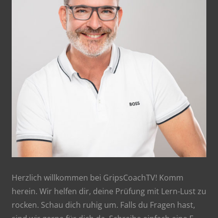
Herzlich willkommen bei GripsCoachTV! Komm
herein. Wir helfen dir, deine Prüfung mit Lern-Lust zu
rocken. Schau dich ruhig um. Falls du Fragen hast,