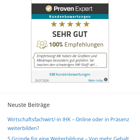
d
S
o
z
i
a
l
k
u
n
d
e
Neuste Beiträge
Wirtschaftsfachwirt/-in IHK – Online oder in Präsenz
weiterbilden?
5 Gründe für eine Weiterbildung – Von mehr Gehalt