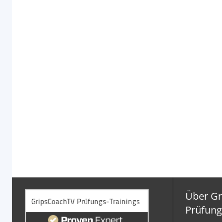
Über G
Prüfung