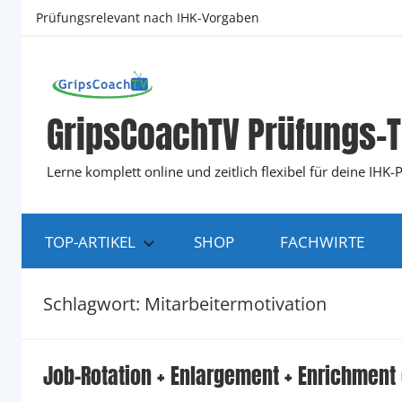
Zum
Prüfungsrelevant nach IHK-Vorgaben
Inhalt
springen
GripsCoachTV Prüfungs-T
Lerne komplett online und zeitlich flexibel für deine IH
TOP-ARTIKEL
SHOP
FACHWIRTE
Schlagwort:
Mitarbeitermotivation
Job-Rotation + Enlargement + Enrichment 