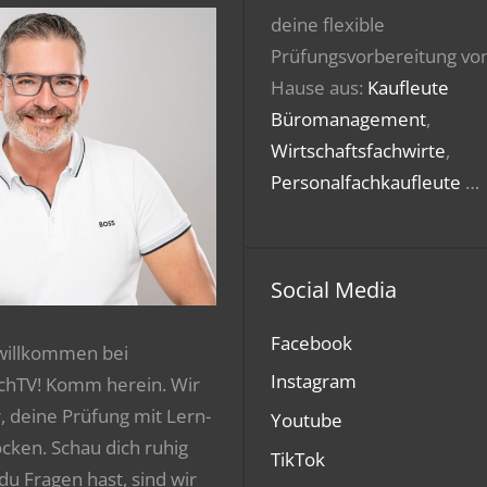
deine flexible
Prüfungsvorbereitung vo
Hause aus:
Kaufleute
Büromanagement
,
Wirtschaftsfachwirte
,
Personalfachkaufleute
…
Social Media
Facebook
 willkommen bei
Instagram
chTV! Komm herein. Wir
r, deine Prüfung mit Lern-
Youtube
ocken. Schau dich ruhig
TikTok
 du Fragen hast, sind wir