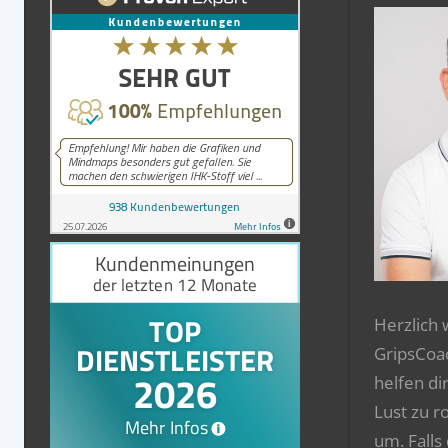
Herzlich
GripsCoa
helfen di
Lust zu r
um. Falls