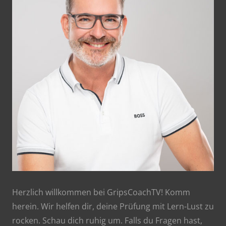
Herzlich willkommen bei GripsCoachTV! Komm
herein. Wir helfen dir, deine Prüfung mit Lern-Lust zu
rocken. Schau dich ruhig um. Falls du Fragen hast,