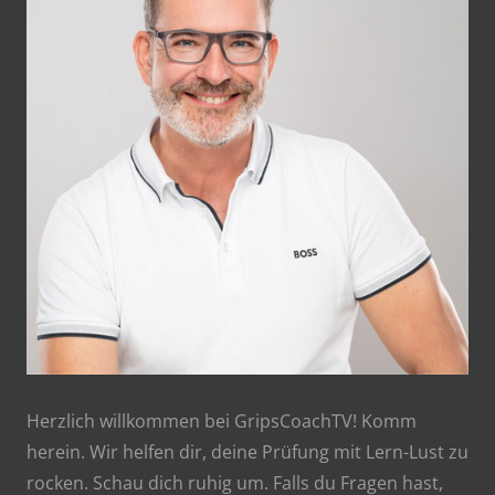
Herzlich willkommen bei GripsCoachTV! Komm
herein. Wir helfen dir, deine Prüfung mit Lern-Lust zu
rocken. Schau dich ruhig um. Falls du Fragen hast,