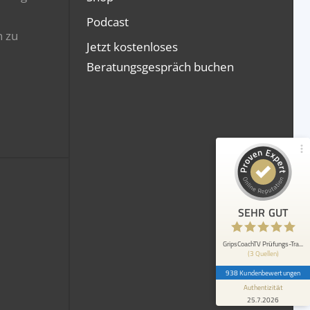
Podcast
Kundenbewertungen und Erfahrungen zu
n zu
GripsCoachTV Prüfungs-Trainings
Jetzt kostenloses
100%
Beratungsgespräch buchen
SEHR GUT
Empfehlungen auf
ProvenExpert.com
4,94 / 5,00
561
377
Bewertungen von 2
Bewertungen auf
anderen Quellen
ProvenExpert.com
Blick aufs ProvenExpert-Profil werfen
SEHR GUT
Anonym
5
Mir haben die Grafiken und Mindmaps
GripsCoachTV Prüfungs-Tra...
(3 Quellen)
besonders gut gefallen. Sie machen den
schwierigen IHK-Stoff viel anscha...
938 Kundenbewertungen
Authentizität
25.7.2026