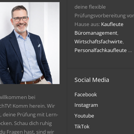
deine flexible
Prüfungsvorbereitung vo
Hause aus:
Kaufleute
Büromanagement
,
Wirtschaftsfachwirte
,
Personalfachkaufleute
…
Social Media
Facebook
 willkommen bei
Instagram
chTV! Komm herein. Wir
r, deine Prüfung mit Lern-
Youtube
ocken. Schau dich ruhig
TikTok
 du Fragen hast, sind wir