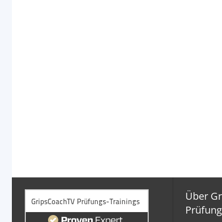
Über G
Prüfung