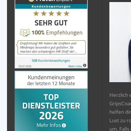
Herzlich
GripsCoa
helfen di
Lust zu r
um. Falls