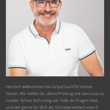
Herzlich willkommen bei GripsCoachTV! Komm
herein. Wir helfen dir, deine Prüfung mit Lern-Lust zu
rocken. Schau dich ruhig um. Falls du Fragen hast,
sind wir gerne für dich da. Schreibe einfach eine E-