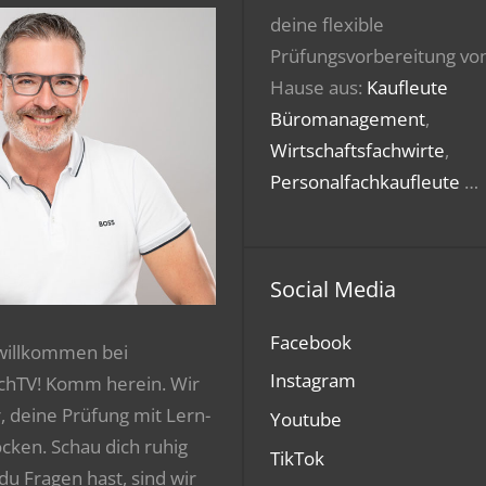
deine flexible
Prüfungsvorbereitung vo
Hause aus:
Kaufleute
Büromanagement
,
Wirtschaftsfachwirte
,
Personalfachkaufleute
…
Social Media
Facebook
 willkommen bei
Instagram
chTV! Komm herein. Wir
r, deine Prüfung mit Lern-
Youtube
ocken. Schau dich ruhig
TikTok
 du Fragen hast, sind wir