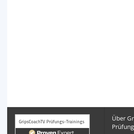
Über G
Prüfung