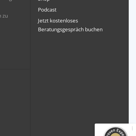
Podcast
n zu
Jetzt kostenloses
Beratungsgespräch buchen
Kundenbewertungen und Erfahrungen zu
GripsCoachTV Prüfungs-Trainings
100%
SEHR GUT
Empfehlungen auf
ProvenExpert.com
4,94 / 5,00
561
377
Bewertungen von 2
Bewertungen auf
anderen Quellen
ProvenExpert.com