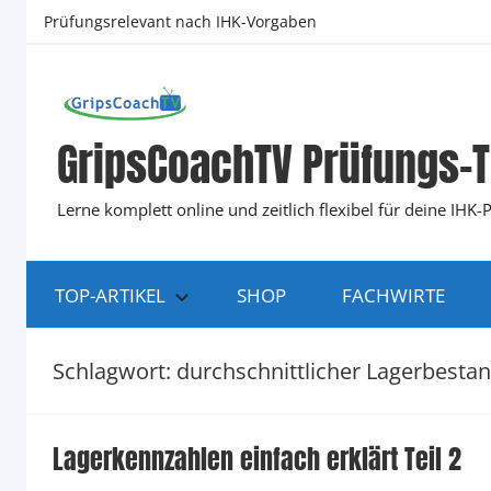
Zum
Prüfungsrelevant nach IHK-Vorgaben
Inhalt
springen
GripsCoachTV Prüfungs-T
Lerne komplett online und zeitlich flexibel für deine IH
TOP-ARTIKEL
SHOP
FACHWIRTE
Schlagwort:
durchschnittlicher Lagerbesta
Lagerkennzahlen einfach erklärt Teil 2