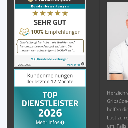
Herzlich
GripsCoa
helfen di
Lust zu r
um. Falls