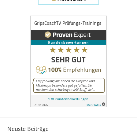
s
e
n
Neuste Beiträge