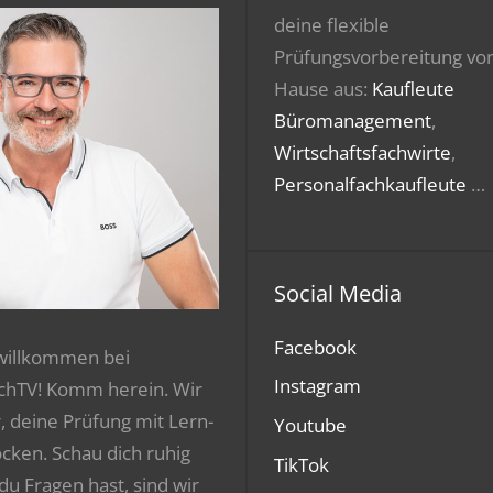
deine flexible
Prüfungsvorbereitung vo
Hause aus:
Kaufleute
Büromanagement
,
Wirtschaftsfachwirte
,
Personalfachkaufleute
…
Social Media
Facebook
 willkommen bei
Instagram
chTV! Komm herein. Wir
r, deine Prüfung mit Lern-
Youtube
ocken. Schau dich ruhig
TikTok
 du Fragen hast, sind wir