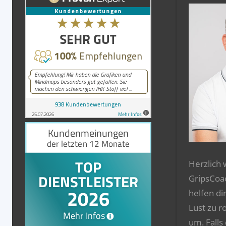
Herzlich
GripsCoa
helfen di
Lust zu r
um. Falls