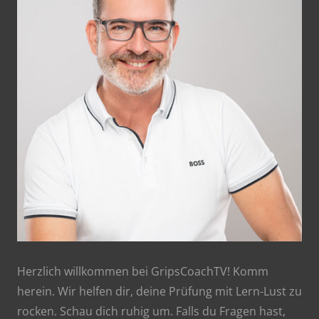
Herzlich willkommen bei GripsCoachTV! Komm
herein. Wir helfen dir, deine Prüfung mit Lern-Lust zu
rocken. Schau dich ruhig um. Falls du Fragen hast,