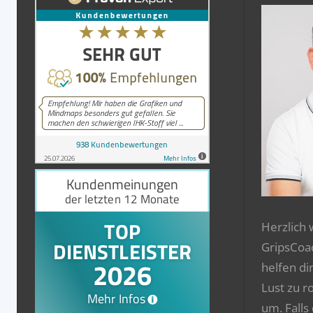
Herzlich
GripsCoa
helfen di
Lust zu r
um. Falls