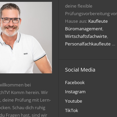
deine flexible
Prüfungsvorbereitung vo
Hause aus:
Kaufleute
Büromanagement
,
Wirtschaftsfachwirte
,
Personalfachkaufleute
…
Social Media
Facebook
 willkommen bei
Instagram
chTV! Komm herein. Wir
r, deine Prüfung mit Lern-
Youtube
ocken. Schau dich ruhig
TikTok
 du Fragen hast, sind wir