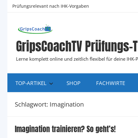
Zum
Prüfungsrelevant nach IHK-Vorgaben
Inhalt
springen
GripsCoachTV Prüfungs-T
Lerne komplett online und zeitlich flexibel für deine IH
TOP-ARTIKEL
SHOP
FACHWIRTE
Schlagwort:
Imagination
Imagination trainieren? So geht’s!