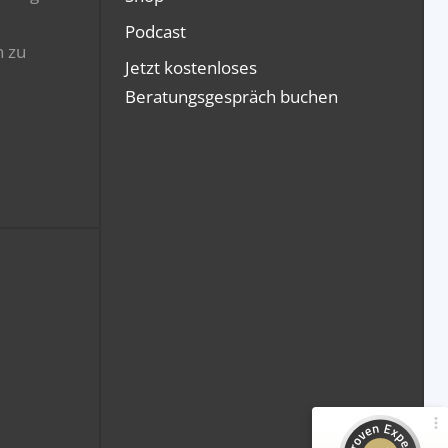
Podcast
n zu
Jetzt kostenloses
Beratungsgespräch buchen
Kundenbewertungen und Erfahrungen zu
GripsCoachTV Prüfungs-Trainings
100%
SEHR GUT
Empfehlungen auf
ProvenExpert.com
4,94 / 5,00
561
377
Bewertungen von 2
Bewertungen auf
anderen Quellen
ProvenExpert.com