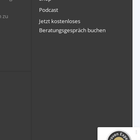
Podcast
n zu
Jetzt kostenloses
Beratungsgespräch buchen
Kundenbewertungen und Erfahrungen zu
GripsCoachTV Prüfungs-Trainings
100%
SEHR GUT
Empfehlungen auf
ProvenExpert.com
4,94 / 5,00
561
377
Bewertungen von 2
Bewertungen auf
anderen Quellen
ProvenExpert.com