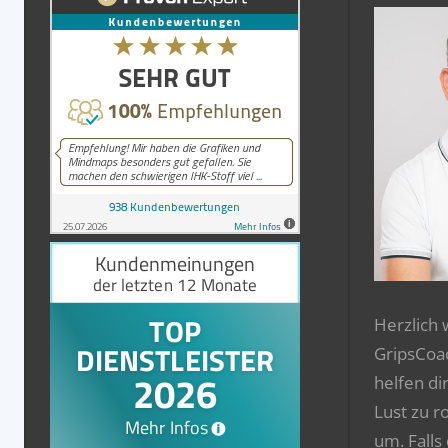
Herzlich
GripsCoa
helfen di
Lust zu r
um. Falls