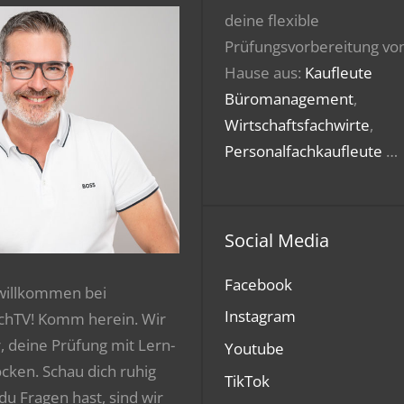
deine flexible
Prüfungsvorbereitung vo
Hause aus:
Kaufleute
Büromanagement
,
Wirtschaftsfachwirte
,
Personalfachkaufleute
…
Social Media
Facebook
 willkommen bei
Instagram
chTV! Komm herein. Wir
r, deine Prüfung mit Lern-
Youtube
ocken. Schau dich ruhig
TikTok
 du Fragen hast, sind wir