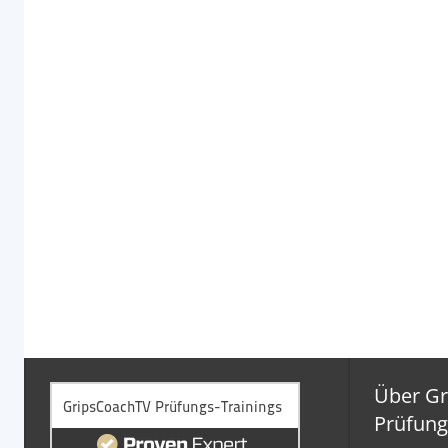
Über G
Prüfung