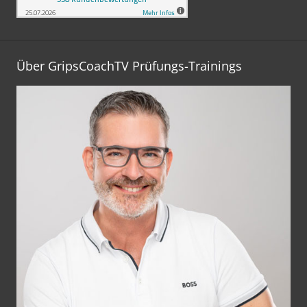
Über GripsCoachTV Prüfungs-Trainings