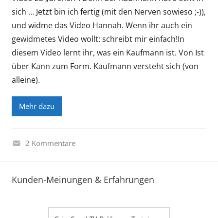
sich … Jetzt bin ich fertig (mit den Nerven sowieso ;-)),
und widme das Video Hannah. Wenn ihr auch ein
gewidmetes Video wollt: schreibt mir einfach!In
diesem Video lernt ihr, was ein Kaufmann ist. Von Ist
über Kann zum Form. Kaufmann versteht sich (von
alleine).
Mehr dazu
2 Kommentare
W
i
Kunden-Meinungen & Erfahrungen
r
t
s