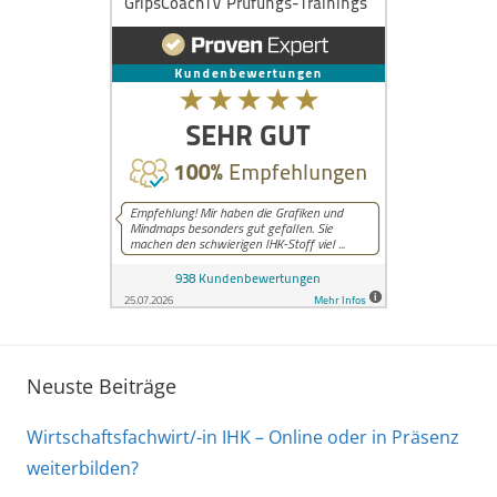
c
h
a
f
t
s
-
u
n
d
S
o
z
i
Neuste Beiträge
a
l
Wirtschaftsfachwirt/-in IHK – Online oder in Präsenz
k
weiterbilden?
u