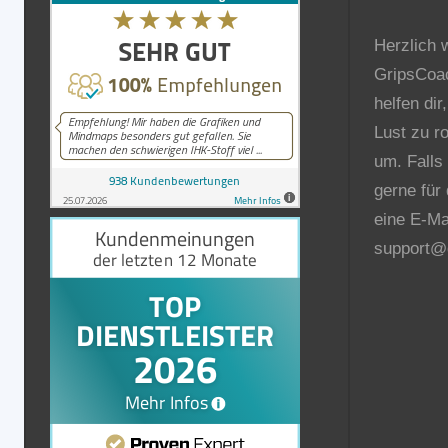
Herzlich 
GripsCoa
helfen dir
Lust zu r
um. Falls
gerne für
eine E-Ma
support@g