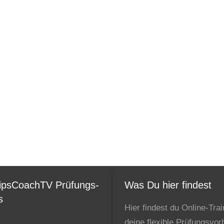
ipsCoachTV Prüfungs-
Was Du hier findest
s
Hier findest du Online-Trai
deine flexible Prüfungsvor