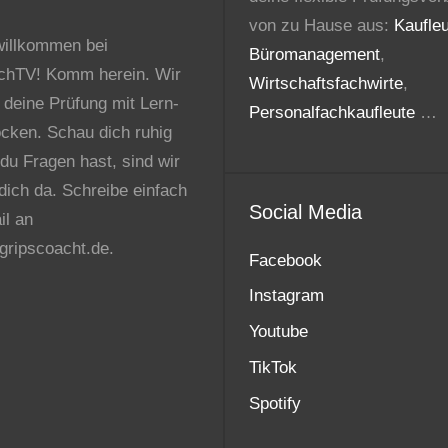
von zu Hause aus:
Kaufle
willkommen bei
Büromanagement
,
chTV! Komm herein. Wir
Wirtschaftsfachwirte
,
, deine Prüfung mit Lern-
Personalfachkaufleute
…
ocken. Schau dich ruhig
 du Fragen hast, sind wir
 dich da. Schreibe einfach
Social Media
il an
ripscoacht.de.
Facebook
Instagram
Youtube
TikTok
Spotify