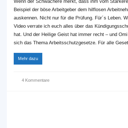
Wenn der Schwächere merkt, dass ihm vom Stärkere
Beispiel der böse Arbeitgeber dem hilflosen Arbeitne
auskennen. Nicht nur für die Prüfung. Für´s Leben. W
Video verrate ich euch alles über das Kündigungsschu
hat. Und der Heilige Geist hat immer recht – und O
sich das Thema Arbeitsschutzgesetze. Für alle Gesetze 
Mehr dazu
4 Kommentare
W
i
r
t
s
c