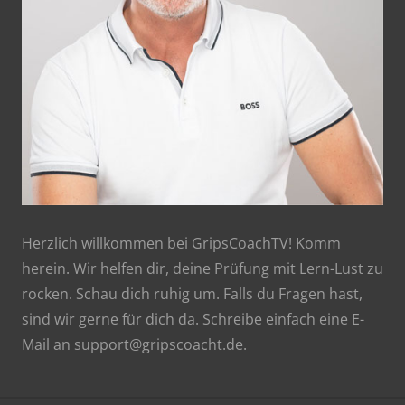
Herzlich willkommen bei GripsCoachTV! Komm
herein. Wir helfen dir, deine Prüfung mit Lern-Lust zu
rocken. Schau dich ruhig um. Falls du Fragen hast,
sind wir gerne für dich da. Schreibe einfach eine E-
Mail an support@gripscoacht.de.