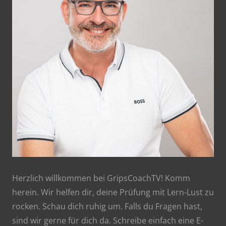
Herzlich willkommen bei GripsCoachTV! Komm
herein. Wir helfen dir, deine Prüfung mit Lern-Lust zu
rocken. Schau dich ruhig um. Falls du Fragen hast,
sind wir gerne für dich da. Schreibe einfach eine E-