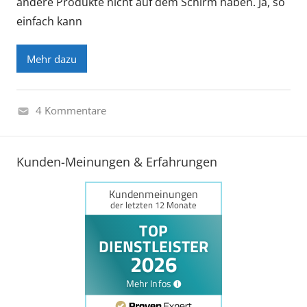
andere Produkte nicht auf dem Schirm haben. Ja, so
einfach kann
Mehr dazu
4 Kommentare
I
n
Kunden-Meinungen & Erfahrungen
d
u
s
t
r
i
e
k
a