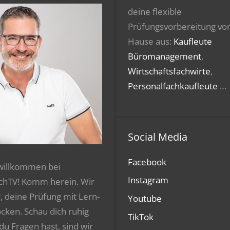
deine flexible
Prüfungsvorbereitung vo
Hause aus:
Kaufleute
Büromanagement
,
Wirtschaftsfachwirte
,
Personalfachkaufleute
…
Social Media
Facebook
 willkommen bei
Instagram
chTV! Komm herein. Wir
r, deine Prüfung mit Lern-
Youtube
ocken. Schau dich ruhig
TikTok
 du Fragen hast, sind wir