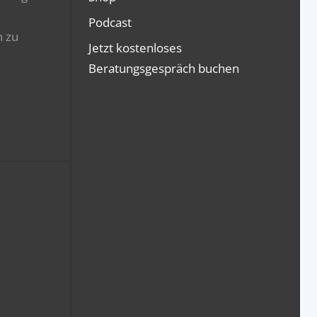
Podcast
n zu
Jetzt kostenloses
Beratungsgespräch buchen
Kundenbewertungen und Erfahrungen zu
GripsCoachTV Prüfungs-Trainings
100%
SEHR GUT
Empfehlungen auf
ProvenExpert.com
4,94 / 5,00
561
377
Bewertungen von 2
Bewertungen auf
anderen Quellen
ProvenExpert.com