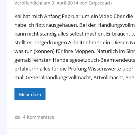
Veröffentlicht am
9. April 2014
von
Gripscoach
Kai bat mich Anfang Februar um ein Video über die
habe ich flott rausgehauen. Bei der Handlungsvollm
kann nicht ständig alles selbst machen. Er braucht t
stellt er notgedrungen Arbeitnehmer ein. Diesen N
was tun (können) für ihre Moppen. Natürlich im Si
gemäß feinsten Handelsgesetzbuch-Beamtendeutsc
erfahrt ihr alles für die Prüfung Wissenswerte übe
mal: Generalhandlungsvollmacht, Artvollmacht, Spe
Mehr dazu
4 Kommentare
W
i