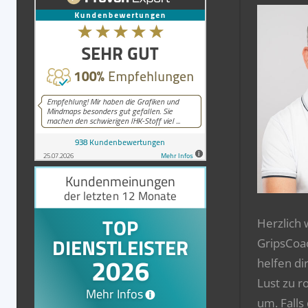
Herzlich
GripsCoa
helfen di
Lust zu r
um. Falls