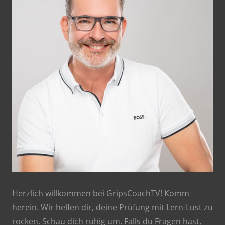
Herzlich willkommen bei GripsCoachTV! Komm
herein. Wir helfen dir, deine Prüfung mit Lern-Lust zu
rocken. Schau dich ruhig um. Falls du Fragen hast,