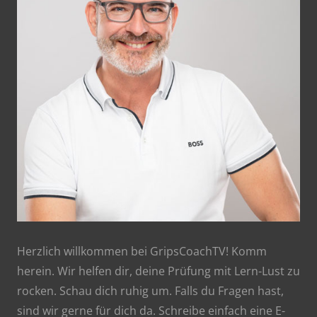
Herzlich willkommen bei GripsCoachTV! Komm
herein. Wir helfen dir, deine Prüfung mit Lern-Lust zu
rocken. Schau dich ruhig um. Falls du Fragen hast,
sind wir gerne für dich da. Schreibe einfach eine E-