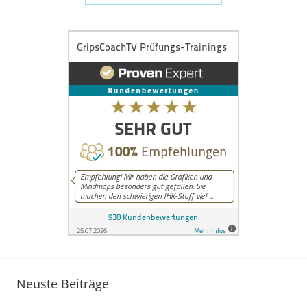
Neuste Beiträge