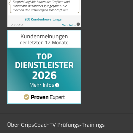
Über GripsCoachTV Prüfungs-Trainings