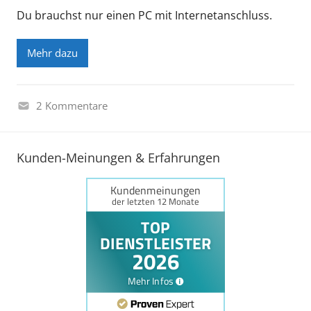
Du brauchst nur einen PC mit Internetanschluss.
Mehr dazu
2 Kommentare
W
e
Kunden-Meinungen & Erfahrungen
b
i
n
a
r
e