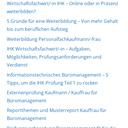
Wirtschaftsfachwirt/-in IHK – Online oder in Präsenz
weiterbilden?
5 Gründe für eine Weiterbildung – Von mehr Gehalt
bis zum beruflichen Aufstieg
Weiterbildung Personalfachkaufmann/-frau
IHK Wirtschaftsfachwirt/-in – Aufgaben,
Möglichkeiten, Prüfungsanforderungen und
Verdienst
Informationstechnisches Büromanagement – 5
Tipps, um die IHK-Prüfung Teil 1 zu rocken
Externenprüfung Kaufmann / Kauffrau für
Büromanagement
Reportthemen und Musterreport Kauffrau für
Büromanagement