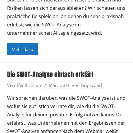
Risiken lassen sich daraus ableiten? Wir schauen uns
praktische Beispiele an, an denen du sehr praxisnah
erlebst, wie die SWOT-Analyse im
unternehmerischen Alltag eingesetzt wird.
Mehr dazu
Die SWOT-Analyse einfach erklärt
Veröffentlicht am
7. März 2016
von
Gripscoach
Wir sprechen darüber, was die SWOT-Analyse ist und
wofür sie gut istIch verrate dir, wie du die SWOT-
Analyse für deinen privaten Erfolg nutzen kannstDu
erfährst, was Unternehmen mit den Ergebnissen der
SWOT-Analyse anfangenNach dem Webinar weißt