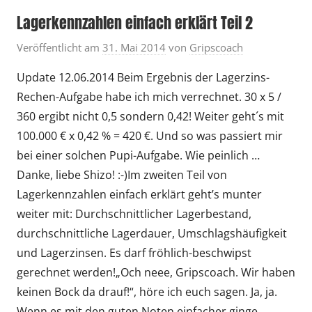
Lagerkennzahlen einfach erklärt Teil 2
Veröffentlicht am
31. Mai 2014
von
Gripscoach
Update 12.06.2014 Beim Ergebnis der Lagerzins-
Rechen-Aufgabe habe ich mich verrechnet. 30 x 5 /
360 ergibt nicht 0,5 sondern 0,42! Weiter geht´s mit
100.000 € x 0,42 % = 420 €. Und so was passiert mir
bei einer solchen Pupi-Aufgabe. Wie peinlich …
Danke, liebe Shizo! :-)Im zweiten Teil von
Lagerkennzahlen einfach erklärt geht’s munter
weiter mit: Durchschnittlicher Lagerbestand,
durchschnittliche Lagerdauer, Umschlagshäufigkeit
und Lagerzinsen. Es darf fröhlich-beschwipst
gerechnet werden!„Och neee, Gripscoach. Wir haben
keinen Bock da drauf!“, höre ich euch sagen. Ja, ja.
Wenn es mit den guten Noten einfacher ginge …