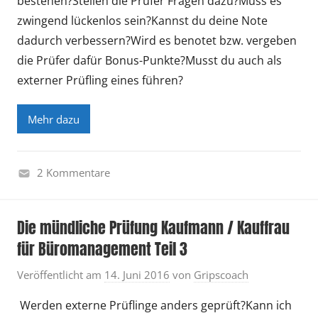
bestehen?Stellen die Prüfer Fragen dazu?Muss es
zwingend lückenlos sein?Kannst du deine Note
dadurch verbessern?Wird es benotet bzw. vergeben
die Prüfer dafür Bonus-Punkte?Musst du auch als
externer Prüfling eines führen?
Mehr dazu
2 Kommentare
F
r
Die mündliche Prüfung Kaufmann / Kauffrau
a
für Büromanagement Teil 3
g
e
Veröffentlicht am
14. Juni 2016
von
Gripscoach
n
u
Werden externe Prüflinge anders geprüft?Kann ich