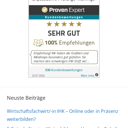
a
u
f
l
e
u
t
e
f
ü
r
B
ü
Neuste Beiträge
r
o
Wirtschaftsfachwirt/-in IHK – Online oder in Präsenz
m
weiterbilden?
a