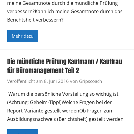
n
meine Gesamtnote durch die mündliche Prüfung
d
verbessern?Kann ich meine Gesamtnote durch das
A
Berichtsheft verbessern?
n
t
Mehr dazu
w
o
r
Die mündliche Prüfung Kaufmann / Kauffrau
t
für Büromanagement Teil 2
e
n
Veröffentlicht am
8. Juni 2016
von
Gripscoach
Warum die persönliche Vorstellung so wichtig ist
(Achtung: Geheim-Tipp!)Welche Fragen bei der
Report-Variante gestellt werdenOb Fragen zum
Ausbildungsnachweis (Berichtsheft) gestellt werden