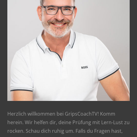
Herzlich willkommen bei GripsCoachTV! Komm
herein. Wir helfen dir, deine Prüfung mit Lern-Lust zu
rocken. Schau dich ruhig um. Falls du Fragen hast,