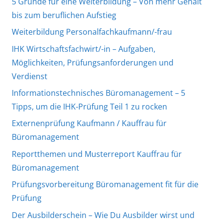
5 Gründe für eine Weiterbildung – Von mehr Gehalt
n
bis zum beruflichen Aufstieg
a
Weiterbildung Personalfachkaufmann/-frau
g
e
IHK Wirtschaftsfachwirt/-in – Aufgaben,
m
Möglichkeiten, Prüfungsanforderungen und
e
Verdienst
n
Informationstechnisches Büromanagement – 5
t
Tipps, um die IHK-Prüfung Teil 1 zu rocken
Externenprüfung Kaufmann / Kauffrau für
Büromanagement
Reportthemen und Musterreport Kauffrau für
Büromanagement
Prüfungsvorbereitung Büromanagement fit für die
Prüfung
Der Ausbilderschein – Wie Du Ausbilder wirst und