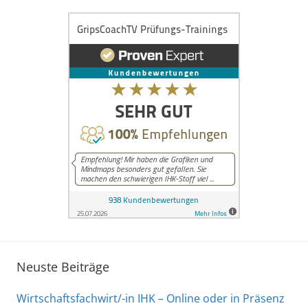
u
n
d
S
o
z
i
a
l
k
u
n
d
e
Neuste Beiträge
Wirtschaftsfachwirt/-in IHK – Online oder in Präsenz