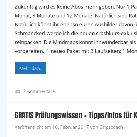
Zukünftig wird es keine Abos mehr geben. Nur 1 Pak
Monat, 3 Monate und 12 Monate. Natürlich sind Rat
Natürlich könnt ihr ebenso euren Ausbilder davon
Schmanckerl werde ich die neuen crashkurs-exklu
reinpacken. Die Mindmaps könnt ihr wunderbar als 
vorbereiten. 1 neues Paket mit 3 Laufzeiten: 1 Mona
Mehr dazu
2 Kommentare
M
a
GRATIS Prüfungswissen + Tipps/Infos für
s
t
Veröffentlicht am
16. Februar 2017
von
Gripscoach
e