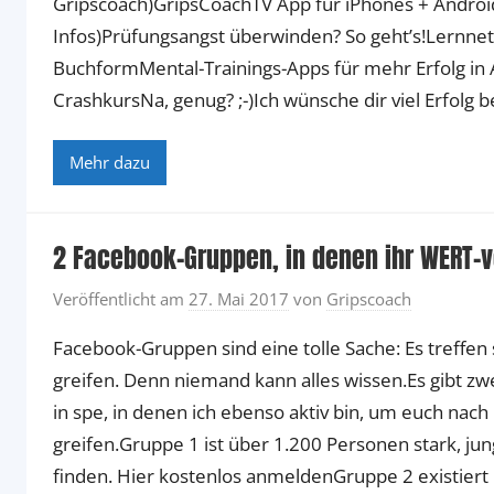
Gripscoach)GripsCoachTV App für iPhones + Android
Infos)Prüfungsangst überwinden? So geht’s!Lernne
BuchformMental-Trainings-Apps für mehr Erfolg in
CrashkursNa, genug? ;-)Ich wünsche dir viel Erfolg b
Mehr dazu
2 Facebook-Gruppen, in denen ihr WERT-v
Veröffentlicht am
27. Mai 2017
von
Gripscoach
Facebook-Gruppen sind eine tolle Sache: Es treffen 
greifen. Denn niemand kann alles wissen.Es gibt 
in spe, in denen ich ebenso aktiv bin, um euch na
greifen.Gruppe 1 ist über 1.200 Personen stark, jun
finden. Hier kostenlos anmeldenGruppe 2 existiert