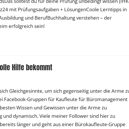
sDas solltest du für deine Prüfung unbedingt wissen (IHK
tz24 mit Prüfungsaufgaben + LösungenCoole Lerntipps in
 Ausbildung und BerufBuchhaltung verstehen – der
eim erfolgreich sein!
olle Hilfe bekommt
sich Gleichgesinnte, um sich gegenseitig unter die Arme z
zwei Facebook-Gruppen für Kaufleute für Büromanagement
ch besten Wissen und Gewissen unter die Arme zu
g und dynamisch. Viele meiner Follower sind hier zu
 bereits länger und geht aus einer Bürokaufleute-Gruppe