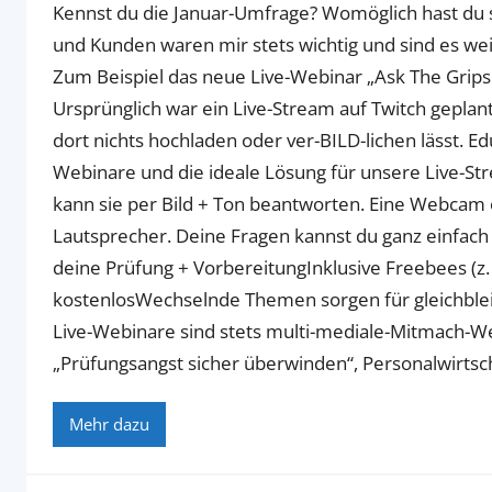
r
Kennst du die Januar-Umfrage? Womöglich hast du
C
und Kunden waren mir stets wichtig und sind es wei
l
Zum Beispiel das neue Live-Webinar „Ask The Grips
u
Ursprünglich war ein Live-Stream auf Twitch geplant.
b
dort nichts hochladen oder ver-BILD-lichen lässt. Ed
Webinare und die ideale Lösung für unsere Live-Stre
kann sie per Bild + Ton beantworten. Eine Webcam o
Lautsprecher. Deine Fragen kannst du ganz einfach 
deine Prüfung + VorbereitungInklusive Freebees (
kostenlosWechselnde Themen sorgen für gleichbl
Live-Webinare sind stets multi-mediale-Mitmach-W
„Prüfungsangst sicher überwinden“, Personalwirtsc
Mehr dazu