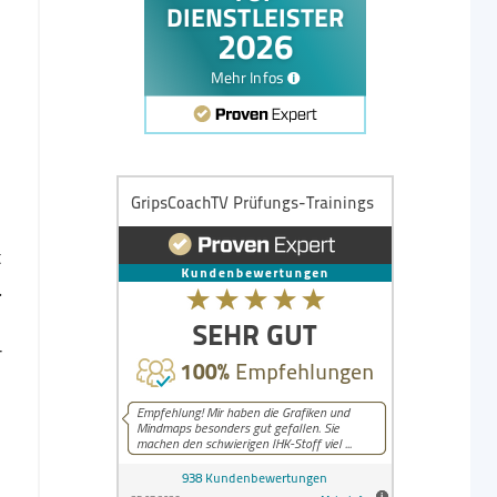
t
.
r