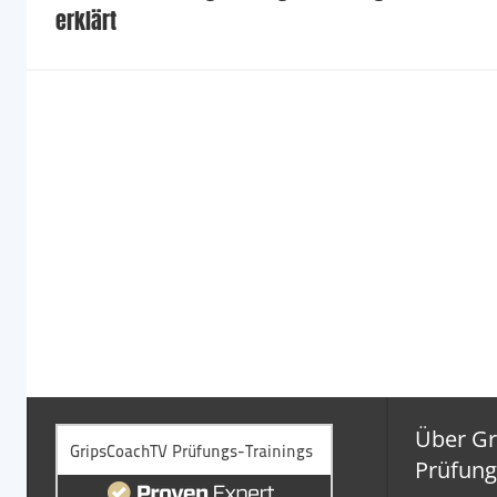
erklärt
Über G
Prüfung