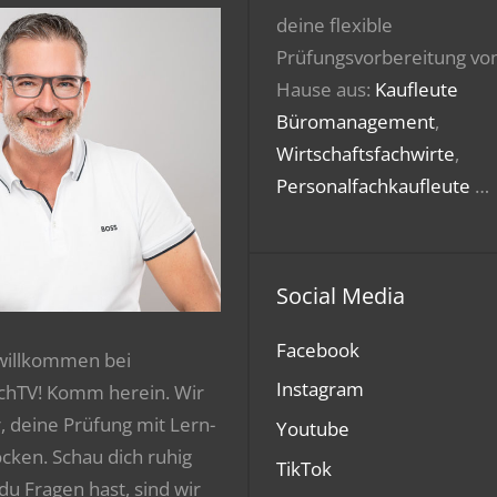
deine flexible
Prüfungsvorbereitung vo
Hause aus:
Kaufleute
Büromanagement
,
Wirtschaftsfachwirte
,
Personalfachkaufleute
…
Social Media
Facebook
 willkommen bei
Instagram
chTV! Komm herein. Wir
r, deine Prüfung mit Lern-
Youtube
ocken. Schau dich ruhig
TikTok
 du Fragen hast, sind wir