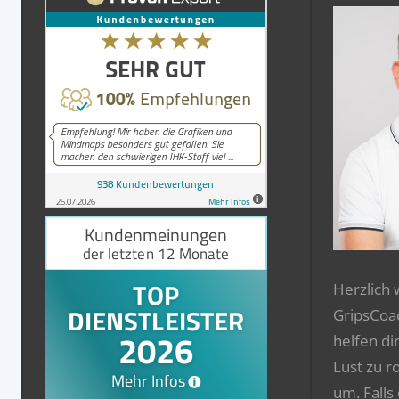
Herzlich
GripsCoa
helfen di
Lust zu r
um. Falls