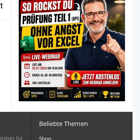
rt
Beliebte Themen
inings für
Shop