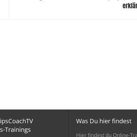
erklä
ripsCoachTV
Was Du hier findest
s-Trainings
Hier findest du Online-Tra