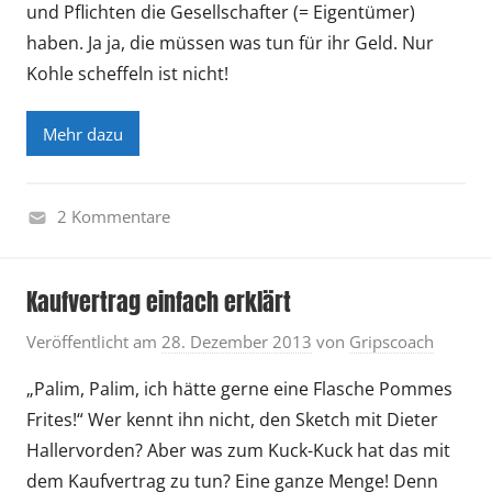
und Pflichten die Gesellschafter (= Eigentümer)
haben. Ja ja, die müssen was tun für ihr Geld. Nur
Kohle scheffeln ist nicht!
Mehr dazu
2 Kommentare
W
i
Kaufvertrag einfach erklärt
r
t
Veröffentlicht am
28. Dezember 2013
von
Gripscoach
s
„Palim, Palim, ich hätte gerne eine Flasche Pommes
c
h
Frites!“ Wer kennt ihn nicht, den Sketch mit Dieter
a
Hallervorden? Aber was zum Kuck-Kuck hat das mit
f
dem Kaufvertrag zu tun? Eine ganze Menge! Denn