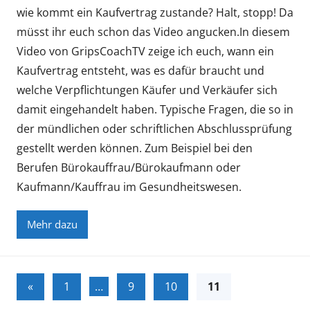
t
wie kommt ein Kaufvertrag zustande? Halt, stopp! Da
s
müsst ihr euch schon das Video angucken.In diesem
-
Video von GripsCoachTV zeige ich euch, wann ein
u
Kaufvertrag entsteht, was es dafür braucht und
n
welche Verpflichtungen Käufer und Verkäufer sich
d
damit eingehandelt haben. Typische Fragen, die so in
S
der mündlichen oder schriftlichen Abschlussprüfung
o
gestellt werden können. Zum Beispiel bei den
z
Berufen Bürokauffrau/Bürokaufmann oder
i
Kaufmann/Kauffrau im Gesundheitswesen.
a
l
k
Mehr dazu
u
n
d
Seitennummerierung
Vorherige
«
1
…
9
10
11
e
der
Beiträge