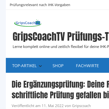
Zum
Prüfungsrelevant nach IHK-Vorgaben
Inhalt
springen
GripsCoachTV Prüfungs-T
Lerne komplett online und zeitlich flexibel für deine IH
TOP-ARTIKEL
SHOP
FACHWIRTE
Die Ergänzungsprüfung: Deine 
schriftliche Prüfung gefallen bi
Veröffentlicht am
11. Mai 2022
von
Gripscoach