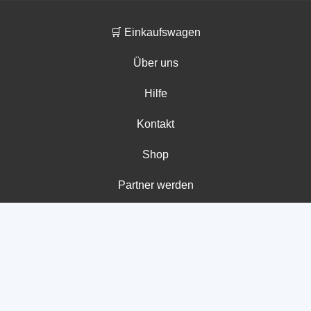
🛒 Einkaufswagen
Über uns
Hilfe
Kontakt
Shop
Partner werden
Impressum
Datenschutz
Copyright 2026 © GripsCoachTV Prüfungs-Trainings | Wir
helfen dir online, deine IHK-Prüfung mit Lern-Lust zu